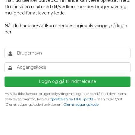
mail, du tænker du/vedkommende kan være oprettet med.
Du får så en mail med dit/vedkommendes brugernavn og
mulighed for at lave ny kode.
Når du har dine/vedkommendes loginoplysninger, så login
her:
Hvis du ikke kender brugeroplysningerne og ikke kan få fat i dem, som
beskrevet ovenfor, kan du
oprette en ny DBU-profil
– men prøv først
'Glemt adgangskode-funktionen'
Glemt adgangskode