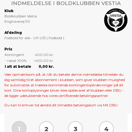
INDMELDELSE I BOLDKLUBBEN VESTIA
Klub
Boldklubben Vestia
Enghavevej 90
Afdeling
Fodbold for alle - U11-U13 ( Fodbold )
Pris
Kontingent
400,00 kr.
- rabat 100%
-400,00 kr.
I alt at betale
0,00 kr.
Vær opmærksom på, at når du betaler denne indmeldelse tilmelder du
dig samtidig til et abonnement i klubben, som giver klubben mulighed
for automatisk at trække kommende kontingentopkrævninger på dit
kort. Dine kortoplysninger bliver ikke opbevaret af klubben eller DBU -
de ligger udelukkende hos vores certificerede betalingspartner.
Du kan til enhver tid ændre dit tilmeldte betalingskort via Mit DBU.
1
2
3
4