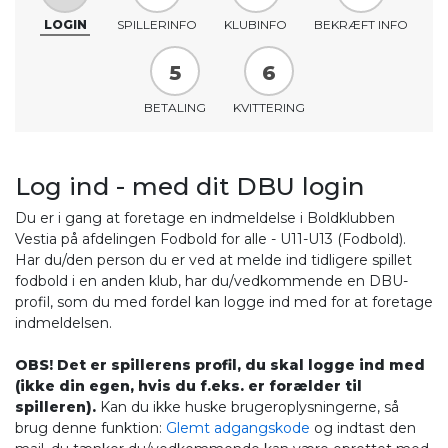
LOGIN
SPILLERINFO
KLUBINFO
BEKRÆFT INFO
5
6
BETALING
KVITTERING
Log ind - med dit DBU login
Du er i gang at foretage en indmeldelse i Boldklubben
Vestia på afdelingen Fodbold for alle - U11-U13 (Fodbold).
Har du/den person du er ved at melde ind tidligere spillet
fodbold i en anden klub, har du/vedkommende en DBU-
profil, som du med fordel kan logge ind med for at foretage
indmeldelsen.
OBS! Det er spillerens profil, du skal logge ind med
(ikke din egen, hvis du f.eks. er forælder til
spilleren).
Kan du ikke huske brugeroplysningerne, så
brug denne funktion:
Glemt adgangskode
og indtast den