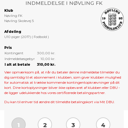
INDMELDELSE I NØVLING FK
Klub
Nøvling FK
Nøvling Skolevej 5
Afdeling
U10 piger (2017) ( Fodbold )
Pris
Kontingent
300,00 kr.
Indmeldelsesgebyr
10,00 kr.
I alt at betale
310,00 kr.
Vær opmærksom på, at når du betaler denne indmeldelse tilmelder du
dig samtidig til et abonnement i klubben, som giver klubben mulighed
for automatisk at trække kommende kontingentopkrævninger på dit
kort. Dine kortoplysninger bliver ikke opbevaret af klubben eller DBU -
de ligger udelukkende hos vores certificerede betalingspartner.
Du kan til enhver tid ændre dit tilmeldte betalingskort via Mit DBU.
1
2
3
4