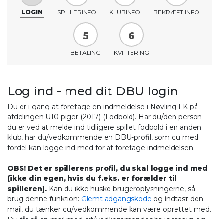
LOGIN
SPILLERINFO
KLUBINFO
BEKRÆFT INFO
5
6
BETALING
KVITTERING
Log ind - med dit DBU login
Du er i gang at foretage en indmeldelse i Nøvling FK på
afdelingen U10 piger (2017) (Fodbold). Har du/den person
du er ved at melde ind tidligere spillet fodbold i en anden
klub, har du/vedkommende en DBU-profil, som du med
fordel kan logge ind med for at foretage indmeldelsen.
OBS! Det er spillerens profil, du skal logge ind med
(ikke din egen, hvis du f.eks. er forælder til
spilleren).
Kan du ikke huske brugeroplysningerne, så
brug denne funktion:
Glemt adgangskode
og indtast den
mail, du tænker du/vedkommende kan være oprettet med.