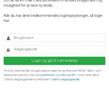
Du får så en mail med dit/vedkommendes brugernavn og
mulighed for at lave ny kode.
Når du har dine/vedkommendes loginoplysninger, så login
her:
Hvis du ikke kender brugeroplysningerne og ikke kan få fat i dem, som
beskrevet ovenfor, kan du
oprette en ny DBU-profil
– men prøv først
'Glemt adgangskode-funktionen'
Glemt adgangskode