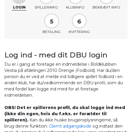
LOGIN
SPILLERINFO
KLUBINFO
BEKRÆFT INFO
5
6
BETALING
KVITTERING
Log ind - med dit DBU login
Du er i gang at foretage en indmeldelse i Boldklubben
Vestia på afdelingen 2010 Drenge (Fodbold). Har du/den
person du er ved at melde ind tidligere spillet fodbold i en
anden klub, har du/vedkommende en DBU-profil, som du
med fordel kan logge ind med for at foretage
indmeldelsen.
OBS! Det er spillerens profil, du skal logge ind med
(ikke din egen, hvis du f.eks. er forælder til
spilleren).
Kan du ikke huske brugeroplysningerne, så
brug denne funktion:
Glemt adgangskode
og indtast den