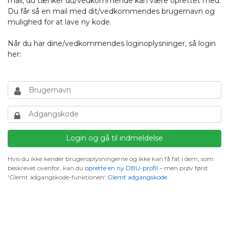
mail, du tænker du/vedkommende kan være oprettet med.
Du får så en mail med dit/vedkommendes brugernavn og
mulighed for at lave ny kode.
Når du har dine/vedkommendes loginoplysninger, så login
her:
Hvis du ikke kender brugeroplysningerne og ikke kan få fat i dem, som
beskrevet ovenfor, kan du
oprette en ny DBU-profil
– men prøv først
'Glemt adgangskode-funktionen'
Glemt adgangskode