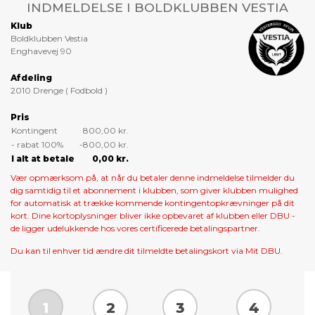
INDMELDELSE I BOLDKLUBBEN VESTIA
Klub
Boldklubben Vestia
Enghavevej 90
Afdeling
2010 Drenge ( Fodbold )
Pris
Kontingent
800,00 kr.
- rabat 100%
-800,00 kr.
I alt at betale
0,00 kr.
Vær opmærksom på, at når du betaler denne indmeldelse tilmelder du
dig samtidig til et abonnement i klubben, som giver klubben mulighed
for automatisk at trække kommende kontingentopkrævninger på dit
kort. Dine kortoplysninger bliver ikke opbevaret af klubben eller DBU -
de ligger udelukkende hos vores certificerede betalingspartner.
Du kan til enhver tid ændre dit tilmeldte betalingskort via Mit DBU.
1
2
3
4