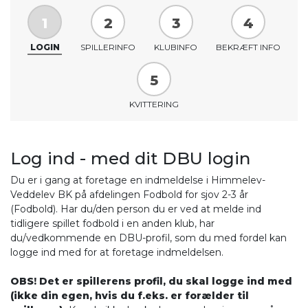
1
2
3
4
LOGIN
SPILLERINFO
KLUBINFO
BEKRÆFT INFO
5
KVITTERING
Log ind - med dit DBU login
Du er i gang at foretage en indmeldelse i Himmelev-
Veddelev BK på afdelingen Fodbold for sjov 2-3 år
(Fodbold). Har du/den person du er ved at melde ind
tidligere spillet fodbold i en anden klub, har
du/vedkommende en DBU-profil, som du med fordel kan
logge ind med for at foretage indmeldelsen.
OBS! Det er spillerens profil, du skal logge ind med
(ikke din egen, hvis du f.eks. er forælder til