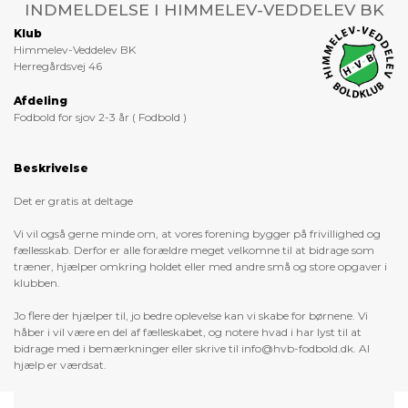
INDMELDELSE I HIMMELEV-VEDDELEV BK
Klub
Himmelev-Veddelev BK
Herregårdsvej 46
Afdeling
Fodbold for sjov 2-3 år ( Fodbold )
Beskrivelse
Det er gratis at deltage
Vi vil også gerne minde om, at vores forening bygger på frivillighed og
fællesskab. Derfor er alle forældre meget velkomne til at bidrage som
træner, hjælper omkring holdet eller med andre små og store opgaver i
klubben.
Jo flere der hjælper til, jo bedre oplevelse kan vi skabe for børnene. Vi
håber i vil være en del af fælleskabet, og notere hvad i har lyst til at
bidrage med i bemærkninger eller skrive til info@hvb-fodbold.dk. Al