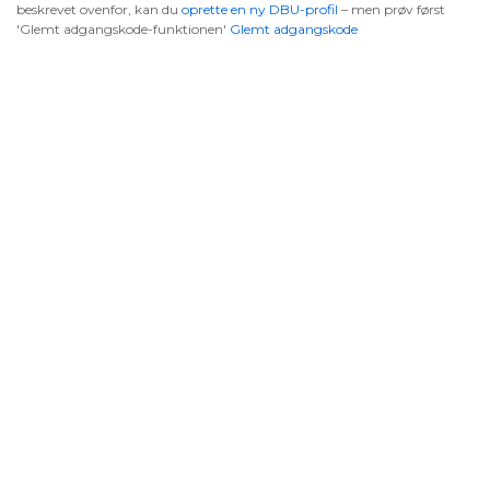
beskrevet ovenfor, kan du
oprette en ny DBU-profil
– men prøv først
'Glemt adgangskode-funktionen'
Glemt adgangskode