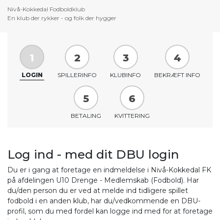
Nivå-Kokkedal Fodboldklub
1
2
3
4
LOGIN
SPILLERINFO
KLUBINFO
BEKRÆFT INFO
5
6
BETALING
KVITTERING
Log ind - med dit DBU login
Du er i gang at foretage en indmeldelse i Nivå-Kokkedal FK
på afdelingen U10 Drenge - Medlemskab (Fodbold). Har
du/den person du er ved at melde ind tidligere spillet
fodbold i en anden klub, har du/vedkommende en DBU-
profil, som du med fordel kan logge ind med for at foretage