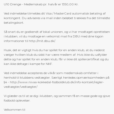
U10 Drenge - Medlemskab pr. halvår er 1350,00 Kr.
Ved indmeldelse tilmeldes dit Visa / MasterCard automatisk betaling af
kontingent. Du adviseres via mail inden beløbet trækkes fra det tilmeldte
betalingskort.
Så snart du er godkendt af lokal unionen, og vi har modtaget oprettelsen
i klubben, vil du modtage en velkomst mail fra DBU med dine logon
informationer til http://mit.dbu.dk/.
Husk, det er vigtigt hvis du har spillet for en anden klub, at du nederst
vælger hvilken klub du sidst har være medlem af. Hvis ikke du udfylder
dette og har spillet for en anden klub, får vi ikke dit spillercertifikat og du
kan ikke deltage i kampe for NKF.
Ved indmeldelse accepteres de vilkår som medlemskab omfatter i
henhold til klubbens vedtægter. Særligt henledes opmærksomheden på
§4 - http://www.nivaa-kokkedal-fodboldklub.dk/info-kontakt/regler-
vedtaegter/vedtaegter/
Vi glæder os til at se dig i klubben, og sammen få en masse gode og sjove
fodbold oplevelser.
Velkommen til