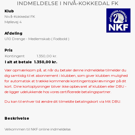
INDMELDELSE I NIVÅ-KOKKEDAL FK
Klub
Nivå-Kokkedal FK
Møllevej 4
Afdeling
U10 Drenge - Medlemskab ( Fodbold )
Pris
Kontingent
1.350,00 kr.
I alt at betale
1.350,00 kr.
Vær opmærksom på, at når du betaler denne indmeldelse tilmelder du
dig samtidig til et abonnement i klubben, som giver klubben mulighed
for automatisk at trække kommende kontingentopkrævninger på dit
kort. Dine kortoplysninger bliver ikke opbevaret af klubben eller DBU -
de ligger udelukkende hos vores certificerede betalingspartner.
Du kan til enhver tid ændre dit tilmeldte betalingskort via Mit DBU.
Beskrivelse
Velkommen til NKF online indmeldelse.