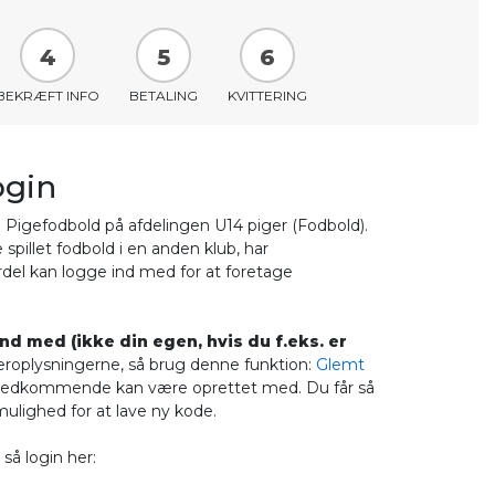
4
5
6
BEKRÆFT INFO
BETALING
KVITTERING
ogin
e Pigefodbold på afdelingen U14 piger (Fodbold).
spillet fodbold i en anden klub, har
l kan logge ind med for at foretage
ind med (ikke din egen, hvis du f.eks. er
roplysningerne, så brug denne funktion:
Glemt
/vedkommende kan være oprettet med. Du får så
ighed for at lave ny kode.
å login her: