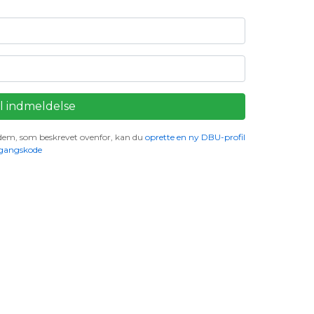
i dem, som beskrevet ovenfor, kan du
oprette en ny DBU-profil
gangskode