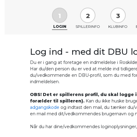
1
2
3
LOGIN
SPILLERINFO
KLUBINFO
Log ind - med dit DBU l
Du er i gang at foretage en indmeldelse i Roskild
Har du/den person du er ved at melde ind tidligere 
du/vedkommende en DBU-profil, som du med forde
indmeldelsen.
OBS! Det er spillerens profil, du skal logge 
forælder til spilleren).
Kan du ikke huske bruge
adgangskode
og indtast den mail, du tænker du
en mail med dit/vedkommendes brugernavn og mul
Når du har dine/vedkommendes loginoplysninger, s